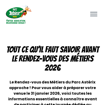
Aller
au
contenu
principal
TOUT CE QU’IL FAUT SAVOIR AVANT
LE RENDEZ-VOUS DES MÉTIERS
2026
Le Rendez-vous des Métiers du Parc Astérix
approche ! Pour vous aider à préparer votre
venue le 31 janvier 2026, voici toutes les
informations essentielles à connaître avant
de participer à cette journée dédiée au