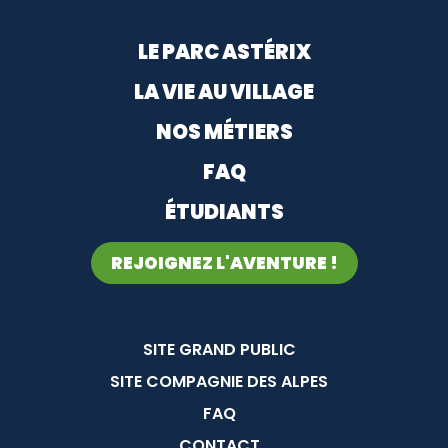
Menu footer
LE PARC ASTÉRIX
LA VIE AU VILLAGE
NOS MÉTIERS
FAQ
ÉTUDIANTS
REJOIGNEZ L'AVENTURE !
Menu Pied de page
SITE GRAND PUBLIC
SITE COMPAGNIE DES ALPES
FAQ
CONTACT